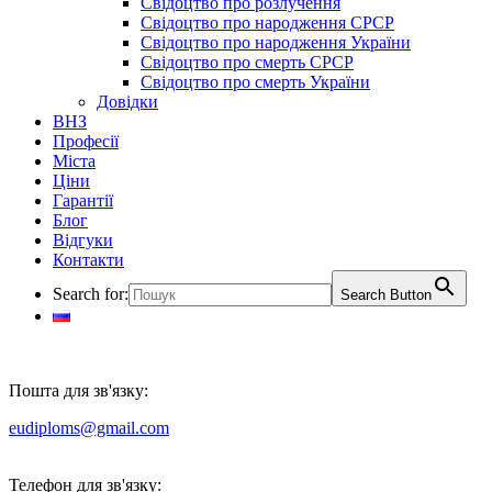
Свідоцтво про розлучення
Свідоцтво про народження СРСР
Свідоцтво про народження України
Свідоцтво про смерть СРСР
Свідоцтво про смерть України
Довідки
ВНЗ
Професії
Міста
Ціни
Гарантії
Блог
Відгуки
Контакти
Search for:
Search Button
Пошта для зв'язку:
eudiploms@gmail.com
Телефон для зв'язку: