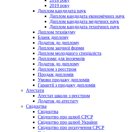
2018 року
2019 року
Диплом кандидата наук
Диплом кандидата економічних наук
Диплом кандидата медичних наук
Диплом кандидата технічних наук
Диплом технікуму
Бланк диплому
Додаток до диплому
Диплом заочної форми
Диплом молодшого спеціаліста
Дипломи для іноземців
Додаток до диплому
Диплом з реєстром
Продаж дипломів
Умови продажу дипломів
Гарантії з продажу дипломів
Атестати
Атестат школи з реєстром
Додаток до атестату
Свідоцтва
Свідоцтва
Свідоцтво про шлюб СРСР
Свідоцтво про шлюб України
Свідоцтво про розлучення СРСР