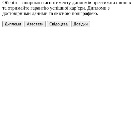
Оберіть із широкого асортименту дипломів престижних вишів
та отримайте гарантію успішної кар’єри. Дипломи з
достовірними даними та якісною поліграфією.
Дипломи
Атестати
Свідоцтва
Довідки