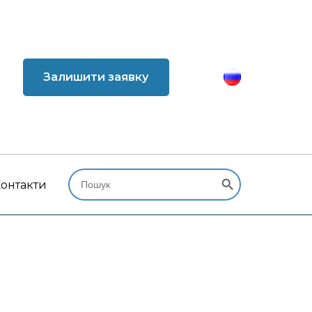
Залишити заявку
Search Button
Search
for:
онтакти