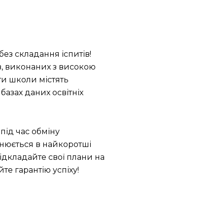
ез складання іспитів!
, виконаних з високою
ати школи містять
 базах даних освітніх
під час обміну
снюється в найкоротші
 відкладайте свої плани на
йте гарантію успіху!