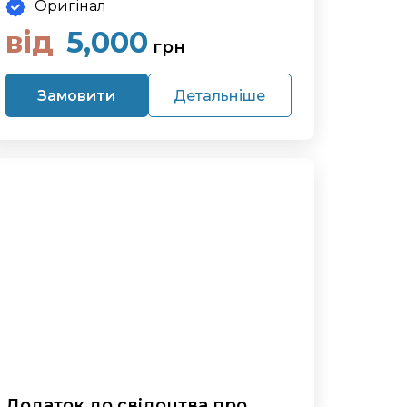
Оригінал
від
5,000
грн
Замовити
Детальніше
Додаток до свідоцтва про