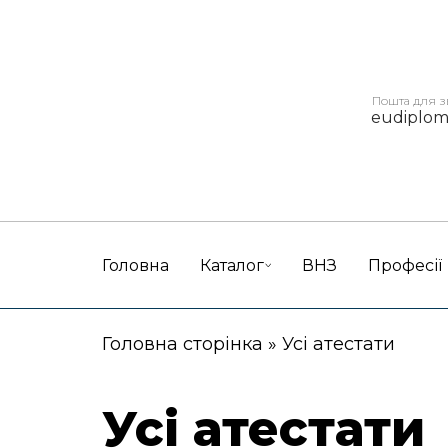
Пошта для з
eudiplo
Головна
Каталог
ВНЗ
Професії
Головна сторінка
»
Усі атестати
Усі атестати