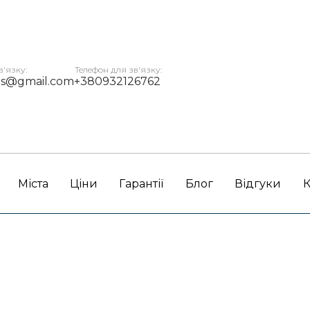
в'язку:
Телефон для зв'язку:
ms@gmail.com
+380932126762
Міста
Ціни
Гарантії
Блог
Відгуки
К