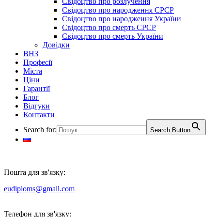
Свідоцтво про розлучення
Свідоцтво про народження СРСР
Свідоцтво про народження України
Свідоцтво про смерть СРСР
Свідоцтво про смерть України
Довідки
ВНЗ
Професії
Міста
Ціни
Гарантії
Блог
Відгуки
Контакти
Search for:
Search Button
Пошта для зв'язку:
eudiploms@gmail.com
Телефон для зв'язку: