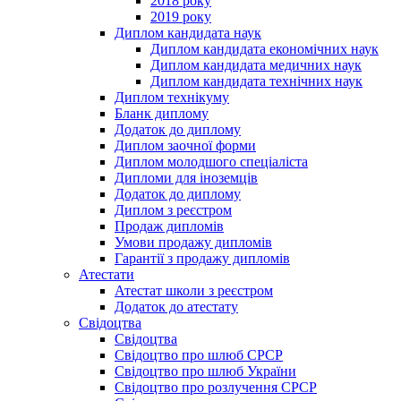
2018 року
2019 року
Диплом кандидата наук
Диплом кандидата економічних наук
Диплом кандидата медичних наук
Диплом кандидата технічних наук
Диплом технікуму
Бланк диплому
Додаток до диплому
Диплом заочної форми
Диплом молодшого спеціаліста
Дипломи для іноземців
Додаток до диплому
Диплом з реєстром
Продаж дипломів
Умови продажу дипломів
Гарантії з продажу дипломів
Атестати
Атестат школи з реєстром
Додаток до атестату
Свідоцтва
Свідоцтва
Свідоцтво про шлюб СРСР
Свідоцтво про шлюб України
Свідоцтво про розлучення СРСР