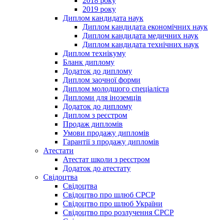
2018 року
2019 року
Диплом кандидата наук
Диплом кандидата економічних наук
Диплом кандидата медичних наук
Диплом кандидата технічних наук
Диплом технікуму
Бланк диплому
Додаток до диплому
Диплом заочної форми
Диплом молодшого спеціаліста
Дипломи для іноземців
Додаток до диплому
Диплом з реєстром
Продаж дипломів
Умови продажу дипломів
Гарантії з продажу дипломів
Атестати
Атестат школи з реєстром
Додаток до атестату
Свідоцтва
Свідоцтва
Свідоцтво про шлюб СРСР
Свідоцтво про шлюб України
Свідоцтво про розлучення СРСР