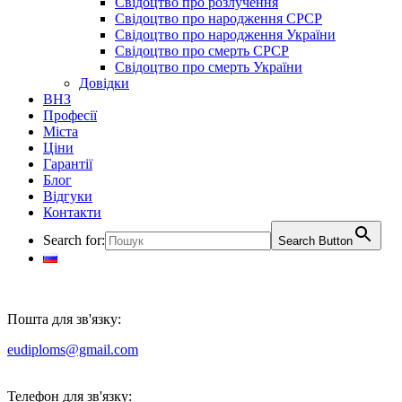
Свідоцтво про розлучення
Свідоцтво про народження СРСР
Свідоцтво про народження України
Свідоцтво про смерть СРСР
Свідоцтво про смерть України
Довідки
ВНЗ
Професії
Міста
Ціни
Гарантії
Блог
Відгуки
Контакти
Search for:
Search Button
Пошта для зв'язку:
eudiploms@gmail.com
Телефон для зв'язку: