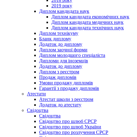
2018 року
2019 року
Диплом кандидата наук
Диплом кандидата економічних наук
Диплом кандидата медичних наук
Диплом кандидата технічних наук
Диплом технікуму
Бланк диплому
Додаток до диплому
Диплом заочної форми
Диплом молодшого спеціаліста
Дипломи для іноземців
Додаток до диплому
Диплом з реєстром
Продаж дипломів
Умови продажу дипломів
Гарантії з продажу дипломів
Атестати
Атестат школи з реєстром
Додаток до атестату
Свідоцтва
Свідоцтва
Свідоцтво про шлюб СРСР
Свідоцтво про шлюб України
Свідоцтво про розлучення СРСР