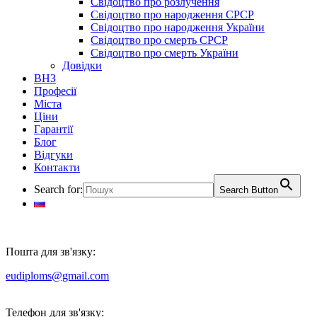
Свідоцтво про розлучення
Свідоцтво про народження СРСР
Свідоцтво про народження України
Свідоцтво про смерть СРСР
Свідоцтво про смерть України
Довідки
ВНЗ
Професії
Міста
Ціни
Гарантії
Блог
Відгуки
Контакти
Search for:
Search Button
Пошта для зв'язку:
eudiploms@gmail.com
Телефон для зв'язку: