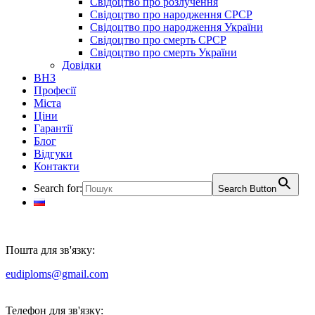
Свідоцтво про розлучення
Свідоцтво про народження СРСР
Свідоцтво про народження України
Свідоцтво про смерть СРСР
Свідоцтво про смерть України
Довідки
ВНЗ
Професії
Міста
Ціни
Гарантії
Блог
Відгуки
Контакти
Search for:
Search Button
Пошта для зв'язку:
eudiploms@gmail.com
Телефон для зв'язку: