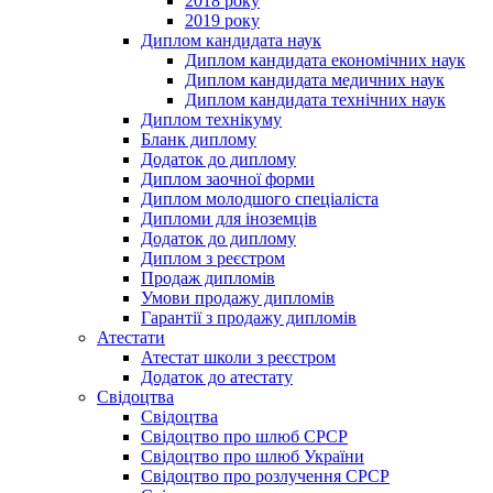
2018 року
2019 року
Диплом кандидата наук
Диплом кандидата економічних наук
Диплом кандидата медичних наук
Диплом кандидата технічних наук
Диплом технікуму
Бланк диплому
Додаток до диплому
Диплом заочної форми
Диплом молодшого спеціаліста
Дипломи для іноземців
Додаток до диплому
Диплом з реєстром
Продаж дипломів
Умови продажу дипломів
Гарантії з продажу дипломів
Атестати
Атестат школи з реєстром
Додаток до атестату
Свідоцтва
Свідоцтва
Свідоцтво про шлюб СРСР
Свідоцтво про шлюб України
Свідоцтво про розлучення СРСР