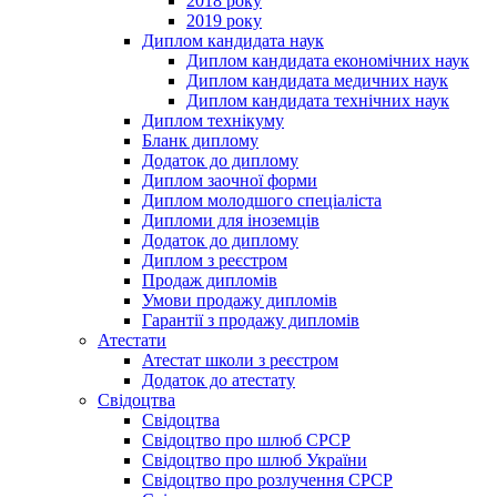
2018 року
2019 року
Диплом кандидата наук
Диплом кандидата економічних наук
Диплом кандидата медичних наук
Диплом кандидата технічних наук
Диплом технікуму
Бланк диплому
Додаток до диплому
Диплом заочної форми
Диплом молодшого спеціаліста
Дипломи для іноземців
Додаток до диплому
Диплом з реєстром
Продаж дипломів
Умови продажу дипломів
Гарантії з продажу дипломів
Атестати
Атестат школи з реєстром
Додаток до атестату
Свідоцтва
Свідоцтва
Свідоцтво про шлюб СРСР
Свідоцтво про шлюб України
Свідоцтво про розлучення СРСР