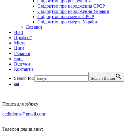
Свідоцтво про розлучення
Свідоцтво про народження СРСР
Свідоцтво про народження України
Свідоцтво про смерть СРСР
Свідоцтво про смерть України
Довідки
ВНЗ
Професії
Міста
Ціни
Гарантії
Блог
Відгуки
Контакти
Search for:
Search Button
Пошта для зв'язку:
eudiploms@gmail.com
Телефон для зв'язку: