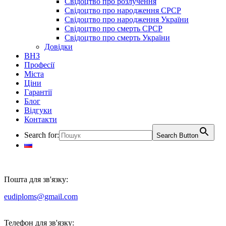
Свідоцтво про розлучення
Свідоцтво про народження СРСР
Свідоцтво про народження України
Свідоцтво про смерть СРСР
Свідоцтво про смерть України
Довідки
ВНЗ
Професії
Міста
Ціни
Гарантії
Блог
Відгуки
Контакти
Search for:
Search Button
Пошта для зв'язку:
eudiploms@gmail.com
Телефон для зв'язку: