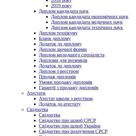
2018 року
2019 року
Диплом кандидата наук
Диплом кандидата економічних наук
Диплом кандидата медичних наук
Диплом кандидата технічних наук
Диплом технікуму
Бланк диплому
Додаток до диплому
Диплом заочної форми
Диплом молодшого спеціаліста
Дипломи для іноземців
Додаток до диплому
Диплом з реєстром
Продаж дипломів
Умови продажу дипломів
Гарантії з продажу дипломів
Атестати
Атестат школи з реєстром
Додаток до атестату
Свідоцтва
Свідоцтва
Свідоцтво про шлюб СРСР
Свідоцтво про шлюб України
Свідоцтво про розлучення СРСР