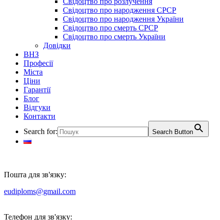
Свідоцтво про розлучення
Свідоцтво про народження СРСР
Свідоцтво про народження України
Свідоцтво про смерть СРСР
Свідоцтво про смерть України
Довідки
ВНЗ
Професії
Міста
Ціни
Гарантії
Блог
Відгуки
Контакти
Search for:
Search Button
Пошта для зв'язку:
eudiploms@gmail.com
Телефон для зв'язку: