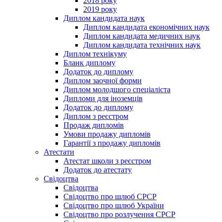
2018 року
2019 року
Диплом кандидата наук
Диплом кандидата економічних наук
Диплом кандидата медичних наук
Диплом кандидата технічних наук
Диплом технікуму
Бланк диплому
Додаток до диплому
Диплом заочної форми
Диплом молодшого спеціаліста
Дипломи для іноземців
Додаток до диплому
Диплом з реєстром
Продаж дипломів
Умови продажу дипломів
Гарантії з продажу дипломів
Атестати
Атестат школи з реєстром
Додаток до атестату
Свідоцтва
Свідоцтва
Свідоцтво про шлюб СРСР
Свідоцтво про шлюб України
Свідоцтво про розлучення СРСР