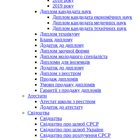
2018 року
2019 року
Диплом кандидата наук
Диплом кандидата економічних наук
Диплом кандидата медичних наук
Диплом кандидата технічних наук
Диплом технікуму
Бланк диплому
Додаток до диплому
Диплом заочної форми
Диплом молодшого спеціаліста
Дипломи для іноземців
Додаток до диплому
Диплом з реєстром
Продаж дипломів
Умови продажу дипломів
Гарантії з продажу дипломів
Атестати
Атестат школи з реєстром
Додаток до атестату
Свідоцтва
Свідоцтва
Свідоцтво про шлюб СРСР
Свідоцтво про шлюб України
Свідоцтво про розлучення СРСР