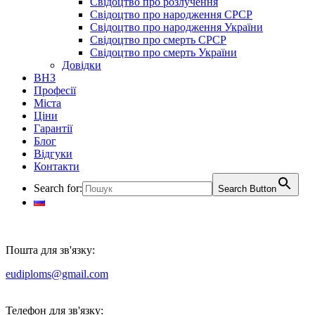
Свідоцтво про розлучення
Свідоцтво про народження СРСР
Свідоцтво про народження України
Свідоцтво про смерть СРСР
Свідоцтво про смерть України
Довідки
ВНЗ
Професії
Міста
Ціни
Гарантії
Блог
Відгуки
Контакти
Search for:
Search Button
Пошта для зв'язку:
eudiploms@gmail.com
Телефон для зв'язку: