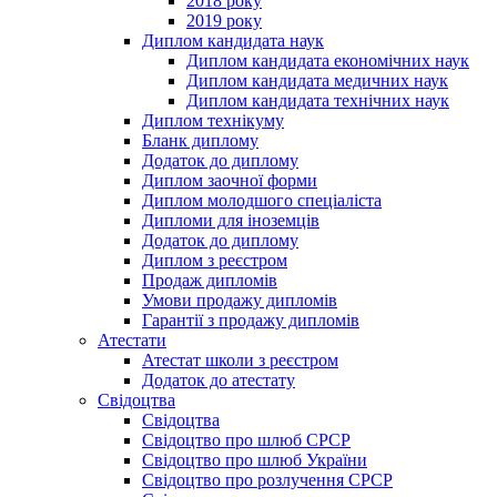
2018 року
2019 року
Диплом кандидата наук
Диплом кандидата економічних наук
Диплом кандидата медичних наук
Диплом кандидата технічних наук
Диплом технікуму
Бланк диплому
Додаток до диплому
Диплом заочної форми
Диплом молодшого спеціаліста
Дипломи для іноземців
Додаток до диплому
Диплом з реєстром
Продаж дипломів
Умови продажу дипломів
Гарантії з продажу дипломів
Атестати
Атестат школи з реєстром
Додаток до атестату
Свідоцтва
Свідоцтва
Свідоцтво про шлюб СРСР
Свідоцтво про шлюб України
Свідоцтво про розлучення СРСР