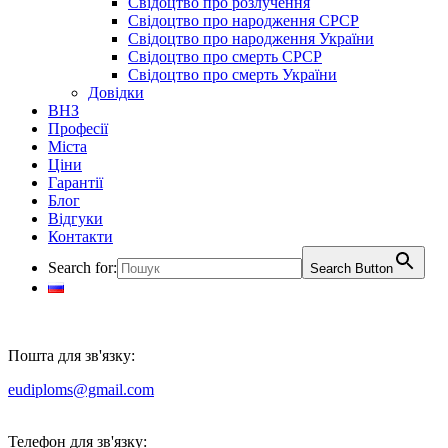
Свідоцтво про розлучення
Свідоцтво про народження СРСР
Свідоцтво про народження України
Свідоцтво про смерть СРСР
Свідоцтво про смерть України
Довідки
ВНЗ
Професії
Міста
Ціни
Гарантії
Блог
Відгуки
Контакти
Search for:
Search Button
Пошта для зв'язку:
eudiploms@gmail.com
Телефон для зв'язку: