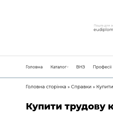
Пошта для з
eudiplo
Головна
Каталог
ВНЗ
Професії
Головна сторінка
»
Справки
»
Купити
Купити трудову к