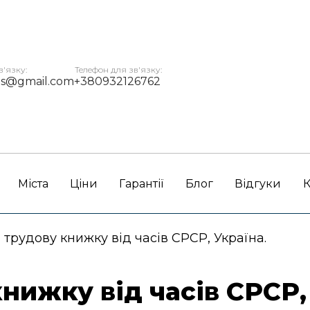
в'язку:
Телефон для зв'язку:
ms@gmail.com
+380932126762
Міста
Ціни
Гарантії
Блог
Відгуки
К
 трудову книжку від часів СРСР, Україна.
нижку від часів СРСР,