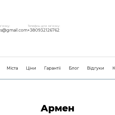
в'язку:
Телефон для зв'язку:
ms@gmail.com
+380932126762
Міста
Ціни
Гарантії
Блог
Відгуки
К
Армен