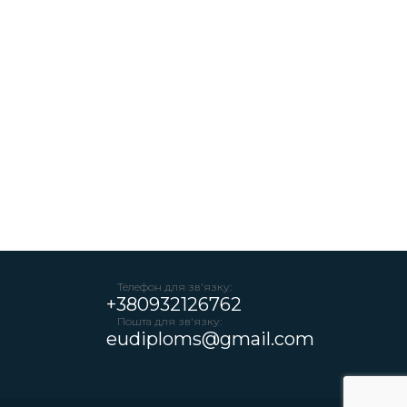
Телефон для зв'язку:
+380932126762
Пошта для зв'язку:
eudiploms@gmail.com