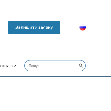
Залишити заявку
Search Button
Search
for:
онтакти