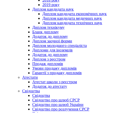
2018 року
2019 року
Диплом кандидата наук
Диплом кандидата економічних наук
Диплом кандидата медичних наук
Диплом кандидата технічних наук
Диплом технікуму
Бланк диплому
Додаток до диплому
Диплом заочної форми
Диплом молодшого спеціаліста
Дипломи для іноземців
Додаток до диплому
Диплом з реєстром
Продаж дипломів
Умови продажу дипломів
Гарантії з продажу дипломів
Атестати
Атестат школи з реєстром
Додаток до атестату
Свідоцтва
Свідоцтва
Свідоцтво про шлюб СРСР
Свідоцтво про шлюб України
Свідоцтво про розлучення СРСР