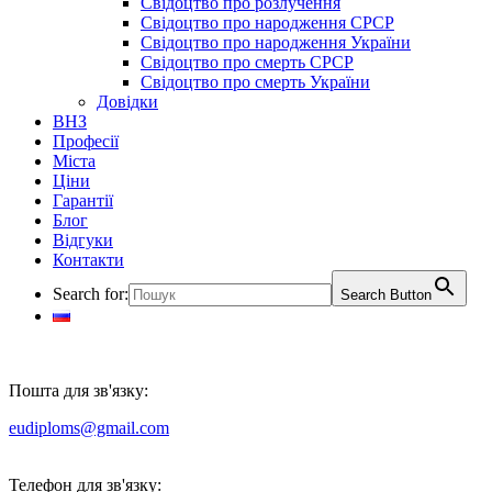
Свідоцтво про розлучення
Свідоцтво про народження СРСР
Свідоцтво про народження України
Свідоцтво про смерть СРСР
Свідоцтво про смерть України
Довідки
ВНЗ
Професії
Міста
Ціни
Гарантії
Блог
Відгуки
Контакти
Search for:
Search Button
Пошта для зв'язку:
eudiploms@gmail.com
Телефон для зв'язку: