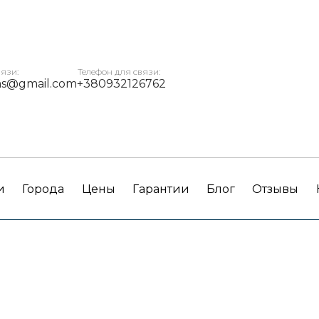
вязи:
Телефон для связи:
ms@gmail.com
+380932126762
и
Города
Цены
Гарантии
Блог
Отзывы