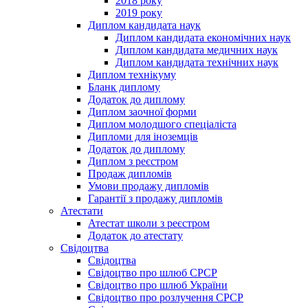
2018 року
2019 року
Диплом кандидата наук
Диплом кандидата економічних наук
Диплом кандидата медичних наук
Диплом кандидата технічних наук
Диплом технікуму
Бланк диплому
Додаток до диплому
Диплом заочної форми
Диплом молодшого спеціаліста
Дипломи для іноземців
Додаток до диплому
Диплом з реєстром
Продаж дипломів
Умови продажу дипломів
Гарантії з продажу дипломів
Атестати
Атестат школи з реєстром
Додаток до атестату
Свідоцтва
Свідоцтва
Свідоцтво про шлюб СРСР
Свідоцтво про шлюб України
Свідоцтво про розлучення СРСР