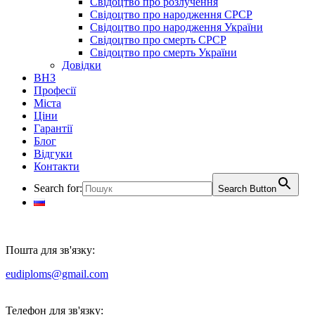
Свідоцтво про розлучення
Свідоцтво про народження СРСР
Свідоцтво про народження України
Свідоцтво про смерть СРСР
Свідоцтво про смерть України
Довідки
ВНЗ
Професії
Міста
Ціни
Гарантії
Блог
Відгуки
Контакти
Search for:
Search Button
Пошта для зв'язку:
eudiploms@gmail.com
Телефон для зв'язку: