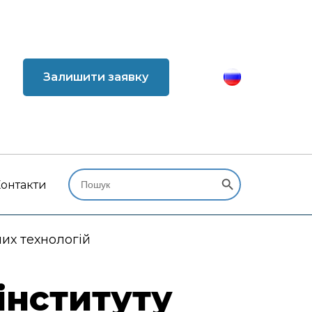
Залишити заявку
Search Button
Search
for:
онтакти
их технологій
інституту