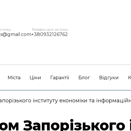
в'язку:
Телефон для зв'язку:
ms@gmail.com
+380932126762
Міста
Ціни
Гарантії
Блог
Відгуки
К
порізького інституту економіки та інформаційн
ом Запорізького 