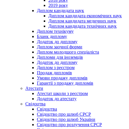
2018 року
2019 року
Диплом кандидата наук
Диплом кандидата економічних наук
Диплом кандидата медичних наук
Диплом кандидата технічних наук
Диплом технікуму
Бланк диплому
Додаток до диплому
Диплом заочної форми
Диплом молодшого спеціаліста
Дипломи для іноземців
Додаток до диплому
Диплом з реєстром
Продаж дипломів
Умови продажу дипломів
Гарантії з продажу дипломів
Атестати
Атестат школи з реєстром
Додаток до атестату
Свідоцтва
Свідоцтва
Свідоцтво про шлюб СРСР
Свідоцтво про шлюб України
Свідоцтво про розлучення СРСР