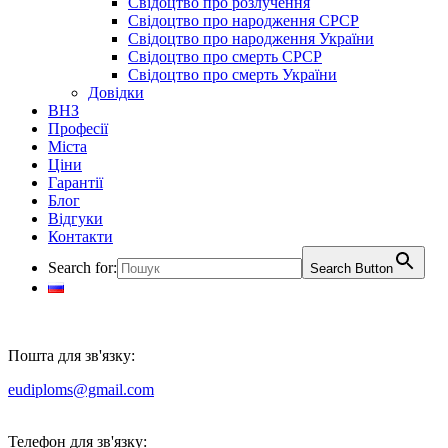
Свідоцтво про розлучення
Свідоцтво про народження СРСР
Свідоцтво про народження України
Свідоцтво про смерть СРСР
Свідоцтво про смерть України
Довідки
ВНЗ
Професії
Міста
Ціни
Гарантії
Блог
Відгуки
Контакти
Search for:
Search Button
Пошта для зв'язку:
eudiploms@gmail.com
Телефон для зв'язку: