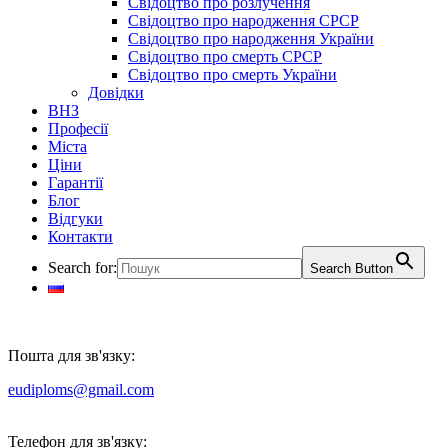
Свідоцтво про розлучення
Свідоцтво про народження СРСР
Свідоцтво про народження України
Свідоцтво про смерть СРСР
Свідоцтво про смерть України
Довідки
ВНЗ
Професії
Міста
Ціни
Гарантії
Блог
Відгуки
Контакти
Search for:
Search Button
Пошта для зв'язку:
eudiploms@gmail.com
Телефон для зв'язку: