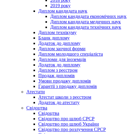
2018 року
2019 року
Диплом кандидата наук
Диплом кандидата економічних наук
Диплом кандидата медичних наук
Диплом кандидата технічних наук
Диплом технікуму
Бланк диплому
Додаток до диплому
Диплом заочної форми
Диплом молодшого спеціаліста
Дипломи для іноземців
Додаток до диплому
Диплом з реєстром
Продаж дипломів
Умови продажу дипломів
Гарантії з продажу дипломів
Атестати
Атестат школи з реєстром
Додаток до атестату
Свідоцтва
Свідоцтва
Свідоцтво про шлюб СРСР
Свідоцтво про шлюб України
Свідоцтво про розлучення СРСР