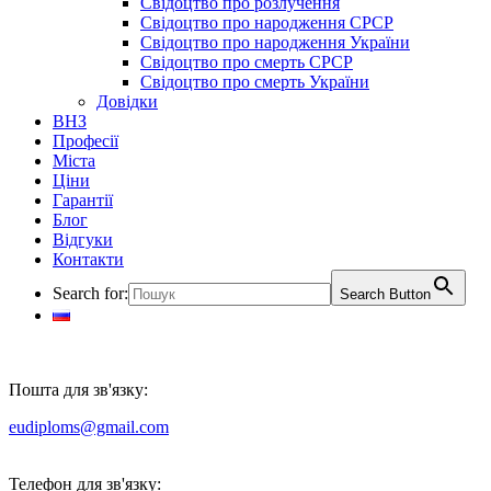
Свідоцтво про розлучення
Свідоцтво про народження СРСР
Свідоцтво про народження України
Свідоцтво про смерть СРСР
Свідоцтво про смерть України
Довідки
ВНЗ
Професії
Міста
Ціни
Гарантії
Блог
Відгуки
Контакти
Search for:
Search Button
Пошта для зв'язку:
eudiploms@gmail.com
Телефон для зв'язку: