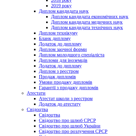
2018 року
2019 року
Диплом кандидата наук
Диплом кандидата економічних наук
Диплом кандидата медичних наук
Диплом кандидата технічних наук
Диплом технікуму
Бланк диплому
Додаток до диплому
Диплом заочної форми
Диплом молодшого спеціаліста
Дипломи для іноземців
Додаток до диплому
Диплом з реєстром
Продаж дипломів
Умови продажу дипломів
Гарантії з продажу дипломів
Атестати
Атестат школи з реєстром
Додаток до атестату
Свідоцтва
Свідоцтва
Свідоцтво про шлюб СРСР
Свідоцтво про шлюб України
Свідоцтво про розлучення СРСР