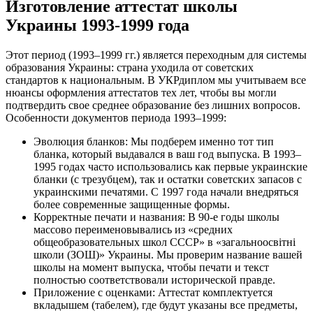
Изготовление аттестат школы
Украины 1993-1999 года
Этот период (1993–1999 гг.) является переходным для системы
образования Украины: страна уходила от советских
стандартов к национальным. В УКРдиплом мы учитываем все
нюансы оформления аттестатов тех лет, чтобы вы могли
подтвердить свое среднее образование без лишних вопросов.
Особенности документов периода 1993–1999:
Эволюция бланков: Мы подберем именно тот тип
бланка, который выдавался в ваш год выпуска. В 1993–
1995 годах часто использовались как первые украинские
бланки (с трезубцем), так и остатки советских запасов с
украинскими печатями. С 1997 года начали внедряться
более современные защищенные формы.
Корректные печати и названия: В 90-е годы школы
массово переименовывались из «средних
общеобразовательных школ СССР» в «загальноосвітні
школи (ЗОШ)» Украины. Мы проверим название вашей
школы на момент выпуска, чтобы печати и текст
полностью соответствовали исторической правде.
Приложение с оценками: Аттестат комплектуется
вкладышем (табелем), где будут указаны все предметы,