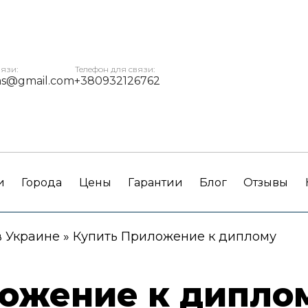
вязи:
Телефон для связи:
ms@gmail.com
+380932126762
и
Города
Цены
Гарантии
Блог
Отзывы
в Украине
»
Купить Приложение к диплому
ожение к дипло