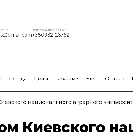
вязи:
Телефон для связи:
ms@gmail.com
+380932126762
и
Города
Цены
Гарантии
Блог
Отзывы
Киевского национального аграрного университ
ом Киевского на