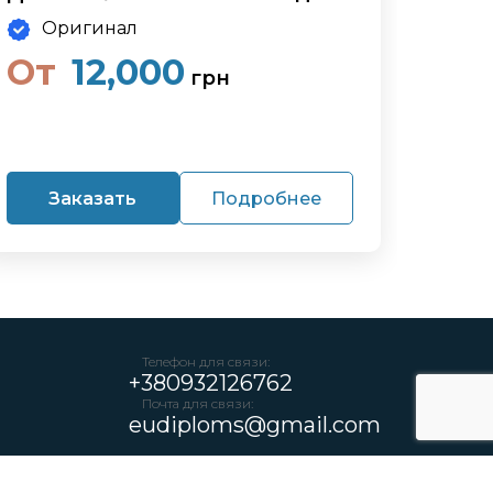
Оригинал
От
12,000
грн
Заказать
Подробнее
Телефон для связи:
+380932126762
Почта для связи:
eudiploms@gmail.com