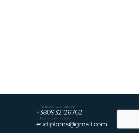
Телефон для связи:
+380932126762
Почта для связи:
eudiploms@gmail.com