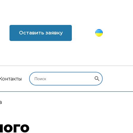
Оставить заявку
Search Button
Search
for:
Контакты
а
ного