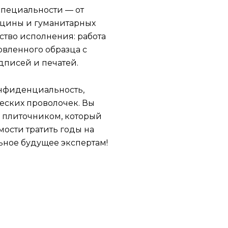
специальности — от
цины и гуманитарных
ство исполнения: работа
овленного образца с
дписей и печатей.
онфиденциальность,
еских проволочек. Вы
ы плиточником, который
ости тратить годы на
ьное будущее экспертам!