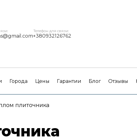
вязи:
Телефон для связи:
ms@gmail.com
+380932126762
и
Города
Цены
Гарантии
Блог
Отзывы
плом плиточника
точника