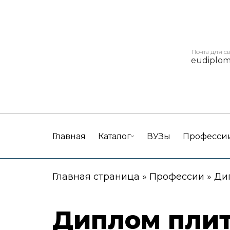
Почта для с
eudiplo
Главная
Каталог
ВУЗы
Професси
Главная страница
»
Профессии
»
Ди
Диплом пли