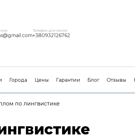
вязи:
Телефон для связи:
ms@gmail.com
+380932126762
и
Города
Цены
Гарантии
Блог
Отзывы
плом по лингвистике
ингвистике