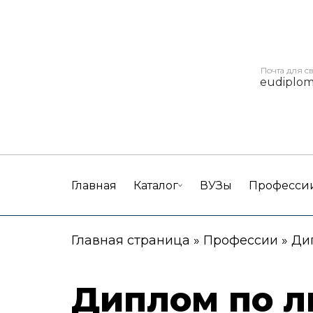
Почта для с
eudiplo
Главная
Каталог
ВУЗы
Професси
Главная страница
»
Профессии
»
Ди
Диплом по л