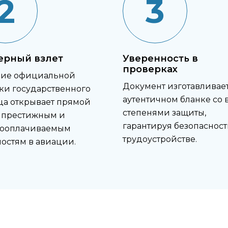
2
3
ерный взлет
Уверенность в
проверках
чие официальной
Документ изготавливает
ки государственного
аутентичном бланке со 
ца открывает прямой
степенями защиты,
к престижным и
гарантируя безопасност
кооплачиваемым
трудоустройстве.
остям в авиации.