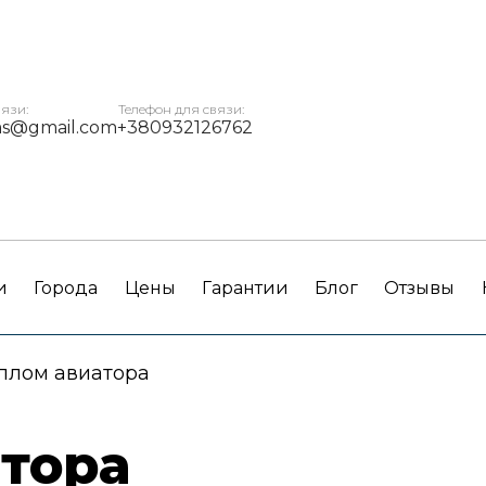
вязи:
Телефон для связи:
ms@gmail.com
+380932126762
и
Города
Цены
Гарантии
Блог
Отзывы
плом авиатора
тора