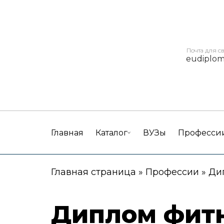
Почта для с
eudiplo
Главная
Каталог
ВУЗы
Професси
Главная страница
»
Профессии
»
Ди
Диплом фитн