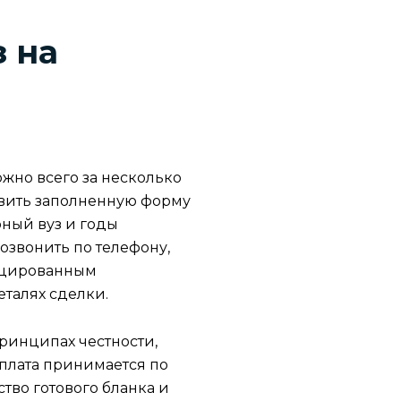
з на
жно всего за несколько
авить заполненную форму
рный вуз и годы
озвонить по телефону,
ицированным
талях сделки.
ринципах честности,
оплата принимается по
ство готового бланка и