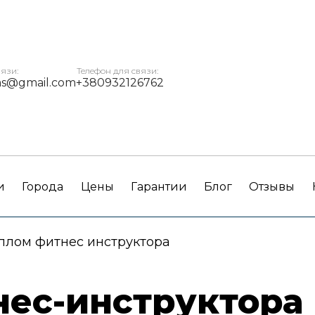
вязи:
Телефон для связи:
ms@gmail.com
+380932126762
и
Города
Цены
Гарантии
Блог
Отзывы
плом фитнес инструктора
ес-инструктора