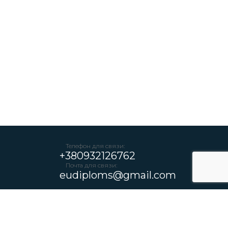
Телефон для связи:
+380932126762
Почта для связи:
eudiploms@gmail.com