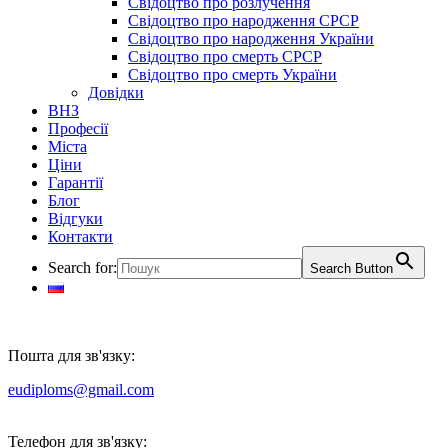
Свідоцтво про розлучення
Свідоцтво про народження СРСР
Свідоцтво про народження України
Свідоцтво про смерть СРСР
Свідоцтво про смерть України
Довідки
ВНЗ
Професії
Міста
Ціни
Гарантії
Блог
Відгуки
Контакти
Search for:
Search Button
Пошта для зв'язку:
eudiploms@gmail.com
Телефон для зв'язку: