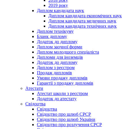
2018 року
2019 року
Диплом кандидата наук
Диплом кандидата економічних наук
Диплом кандидата медичних наук
Диплом кандидата технічних наук
Диплом технікуму
Бланк диплому
Додаток до диплому
Диплом заочної форми
Диплом молодшого спеціаліста
Дипломи для іноземців
Додаток до диплому
Диплом з реєстром
Продаж дипломів
Умови продажу дипломів
Гарантії з продажу дипломів
Атестати
Атестат школи з реєстром
Додаток до атестату
Свідоцтва
Свідоцтва
Свідоцтво про шлюб СРСР
Свідоцтво про шлюб України
Свідоцтво про розлучення СРСР