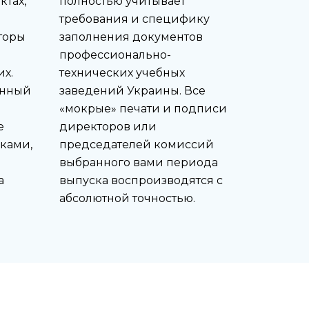
тах,
полностью учитывает
требования и специфику
торы
заполнения документов
профессионально-
х.
технических учебных
енный
заведений Украины. Все
«мокрые» печати и подписи
е
директоров или
ками,
председателей комиссий
выбранного вами периода
а
выпуска воспроизводятся с
абсолютной точностью.