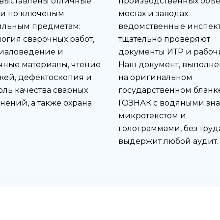
 выставлены отличные
производственных объек
и по ключевым
мостах и заводах
льным предметам:
ведомственные инспек
логия сварочных работ,
тщательно проверяют
иаловедение и
документы ИТР и рабочи
чные материалы, чтение
Наш документ, выполн
жей, дефектоскопия и
на оригинальном
оль качества сварных
государственном бланк
нений, а также охрана
ГОЗНАК с водяными зна
микротекстом и
голограммами, без труд
выдержит любой аудит.