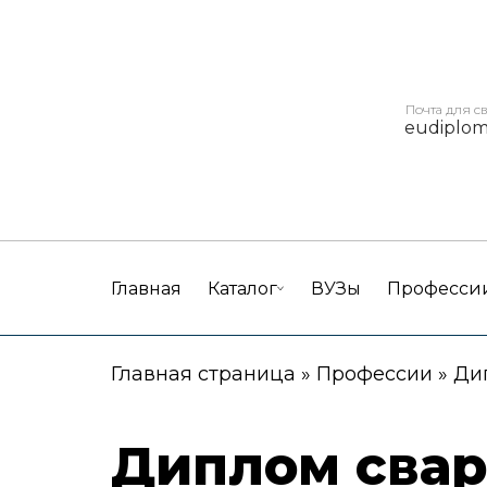
Почта для с
eudiplo
Главная
Каталог
ВУЗы
Професси
Главная страница
»
Профессии
»
Ди
Диплом свар