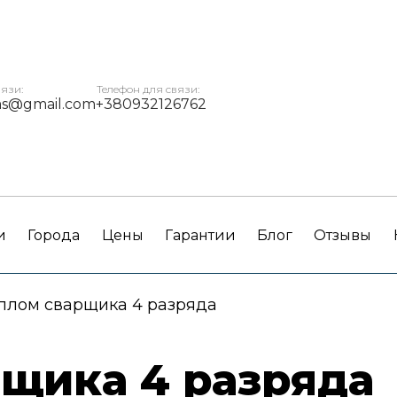
вязи:
Телефон для связи:
ms@gmail.com
+380932126762
и
Города
Цены
Гарантии
Блог
Отзывы
плом сварщика 4 разряда
щика 4 разряда