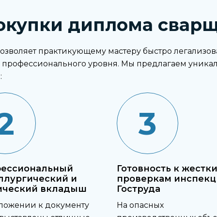
купки диплома сварщ
зволяет практикующему мастеру быстро легализова
профессионального уровня. Мы предлагаем уника
:
2
3
ессиональный
Готовность к жестк
ллургический и
проверкам инспекц
ический вкладыш
Гоструда
ложении к документу
На опасных