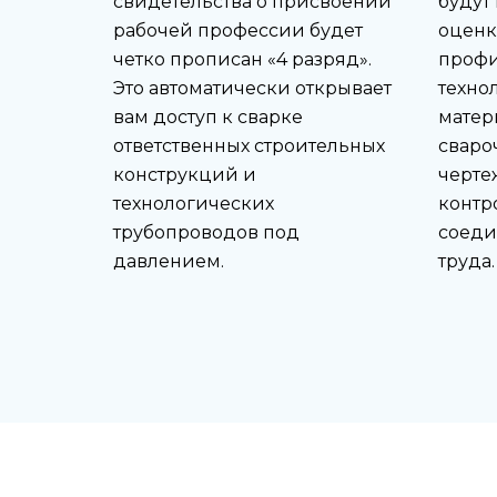
свидетельства о присвоении
будут
рабочей профессии будет
оценк
четко прописан «4 разряд».
профи
Это автоматически открывает
техно
вам доступ к сварке
матер
ответственных строительных
сваро
конструкций и
черте
технологических
контр
трубопроводов под
соеди
давлением.
труда.